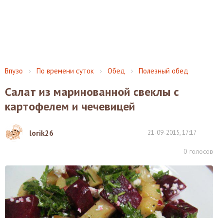
Впузо
По времени суток
Обед
Полезный обед
Салат из маринованной свеклы с
картофелем и чечевицей
lorik26
21-09-2015, 17:17
0
голосов