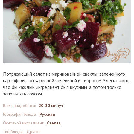
Потрясающий салат из маринованной свеклы, запеченного
картофеля с отваренной чечевицей и творогом. Здесь важно,
что бы каждый ингредиент был вкусным, а потом только
заправлять соусом.
Вам понадобится
:
20-30 минут
География блюда
:
Русская
Основной ингредиент
:
Свекла
Другое
Тип блюда
: