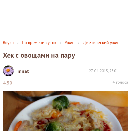
Впузо
По времени суток
Ужин
Диетический ужин
Хек с овощами на пару
mnat
27-04-2015, 23:01
4
голоса
4.50