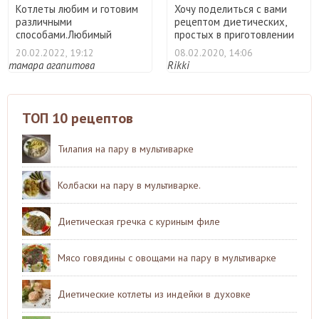
Котлеты любим и готовим
Хочу поделиться с вами
различными
рецептом диетических,
способами.Любимый
простых в приготовлении
вариант моей се ...
...
20.02.2022, 19:12
08.02.2020, 14:06
тамара агапитова
Rikki
ТОП 10 рецептов
Тилапия на пару в мультиварке
Колбаски на пару в мультиварке.
Диетическая гречка с куриным филе
Мясо говядины с овощами на пару в мультиварке
Диетические котлеты из индейки в духовке