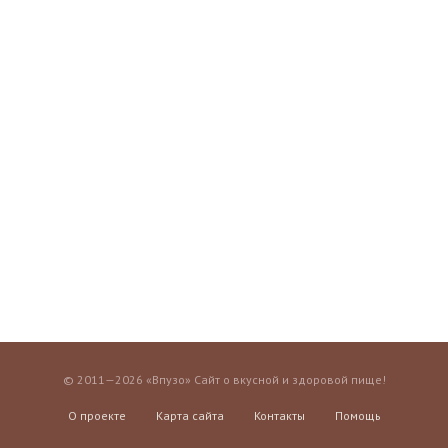
© 2011—2026 «Впузо» Сайт о вкусной и здоровой пище!
О проекте
Карта сайта
Контакты
Помощь