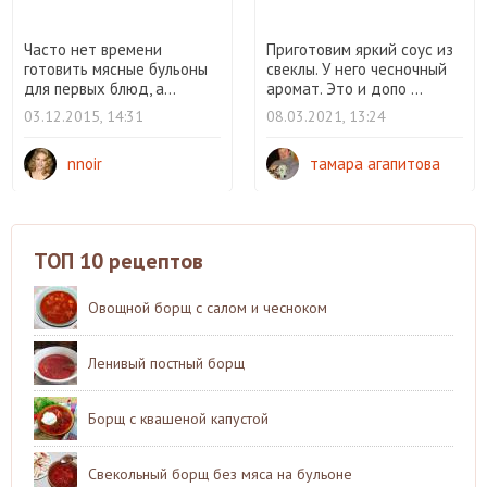
Часто нет времени
Приготовим яркий соус из
готовить мясные бульоны
свеклы. У него чесночный
для первых блюд, а...
аромат. Это и допо ...
03.12.2015, 14:31
08.03.2021, 13:24
nnoir
тамара агапитова
ТОП 10 рецептов
Овощной борщ с салом и чесноком
Ленивый постный борщ
Борщ с квашеной капустой
Свекольный борщ без мяса на бульоне