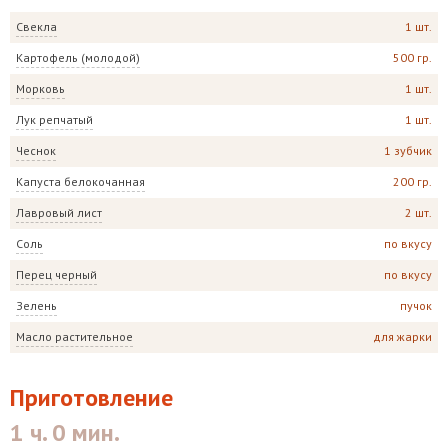
Свекла
1 шт.
Картофель (молодой)
500 гр.
Морковь
1 шт.
Лук репчатый
1 шт.
Чеснок
1 зубчик
Капуста белокочанная
200 гр.
Лавровый лист
2 шт.
Соль
по вкусу
Перец черный
по вкусу
Зелень
пучок
Масло растительное
для жарки
Приготовление
1 ч. 0 мин.