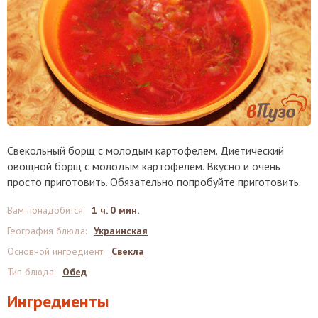
Свекольный борщ с молодым картофелем. Диетический
овощной борщ с молодым картофелем. Вкусно и очень
просто приготовить. Обязательно попробуйте приготовить.
Вам понадобится
:
1 ч. 0 мин.
География блюда
:
Украинская
Основной ингредиент
:
Свекла
Тип блюда
:
Обед
Ингредиенты