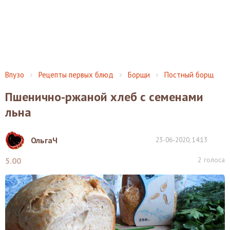
Впузо
Рецепты первых блюд
Борщи
Постный борщ
Пшенично-ржаной хлеб с семенами
льна
ОльгаЧ
23-06-2020, 14:13
2
голоса
5.00