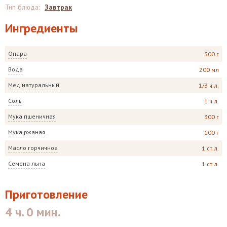
Тип блюда
:
Завтрак
Ингредиенты
Опара
300 г
Вода
200 мл
Мед натуральный
1/3 ч.л.
Соль
1 ч.л.
Мука пшеничная
300 г
Мука ржаная
100 г
Масло горчичное
1 ст.л.
Семена льна
1 ст.л.
Приготовление
4 ч. 0 мин.