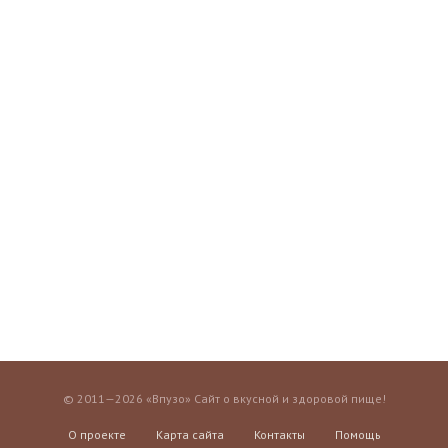
© 2011—2026 «Впузо» Сайт о вкусной и здоровой пище!
О проекте
Карта сайта
Контакты
Помощь