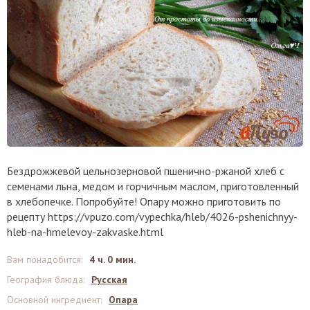
Бездрожжевой цельнозерновой пшенично-ржаной хлеб с
семенами льна, медом и горчичным маслом, приготовленный
в хлебопечке. Попробуйте! Опару можно приготовить по
рецепту
https://vpuzo.com/vypechka/hleb/4026-pshenichnyy-
hleb-na-hmelevoy-zakvaske.html
Вам понадобится
:
4 ч. 0 мин.
География блюда
:
Русская
Основной ингредиент
:
Опара