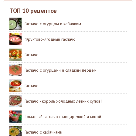
ТОП 10 рецептов
Гаспачо с огурцом и кабачком
Фруктово-ягодный гаспачо
Гаспачо
Гаспачо с огурцами и сладким перцем
Гаспачо
Гаспачо - король холодных летних супов!
Томатный гаспачо с моцареллой и мятой
Гаспачо с кабачками