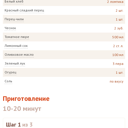
Белый хлеб
2 ломтика
Красный сладкий перец
2 шт.
Перец-чили
1 шт.
Чеснок
2 зуб.
Томатное пюре
500 мл
Лимонный сок
2 ст. л.
Оливковое масло
100 мл
Зеленый лук
3 пера
Огурец
1 шт.
Соль
по вкусу
Приготовление
10-20 минут
Шаг 1
из 3