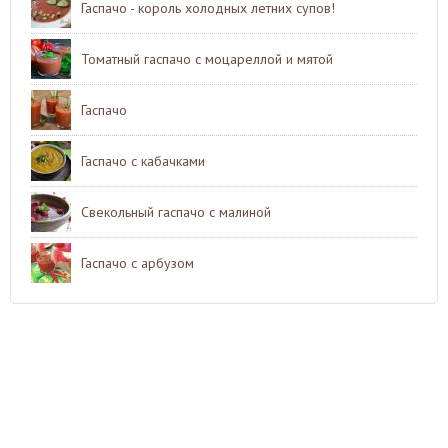
Гаспачо - король холодных летних супов!
Томатный гаспачо с моцареллой и мятой
Гаспачо
Гаспачо с кабачками
Свекольный гаспачо с малиной
Гаспачо с арбузом