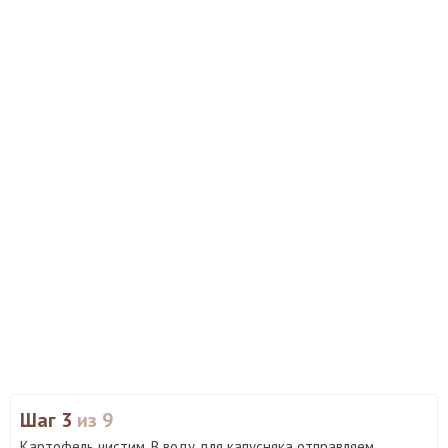
Шаг 3
из 9
Картофель чистим. В воду для капусняка отправляем