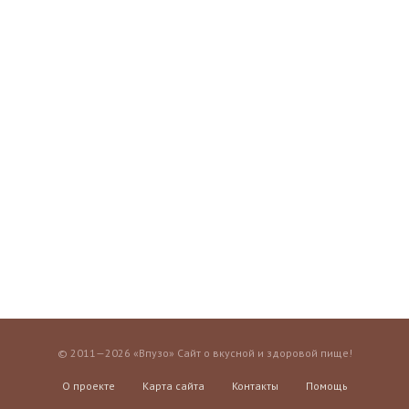
© 2011—2026 «Впузо» Сайт о вкусной и здоровой пище!
О проекте
Карта сайта
Контакты
Помощь