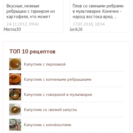
Вкусные, нежные
Плов со свиными ребрами
ребрышки с гарниром из
в мультиварке. Конечно -
картофеля, что может
народ востока вряд ...
быть луч ...
24.11.2012, 09:42
27.03.2018, 18:54
Marina30
lorik26
ТОП 10 рецептов
Капустняк с перловкой
Капустняк с копчеными ребрышками
Капустняк с говядиной в мультиварке
Капустняк со свежей капусты
Капустняк с копчёностями