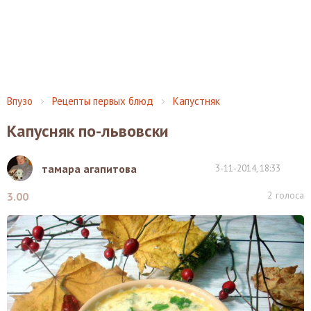
Впузо
Рецепты первых блюд
Капустняк
Капусняк по-львовски
тамара агапитова
3-11-2014, 18:33
2
голоса
3.00