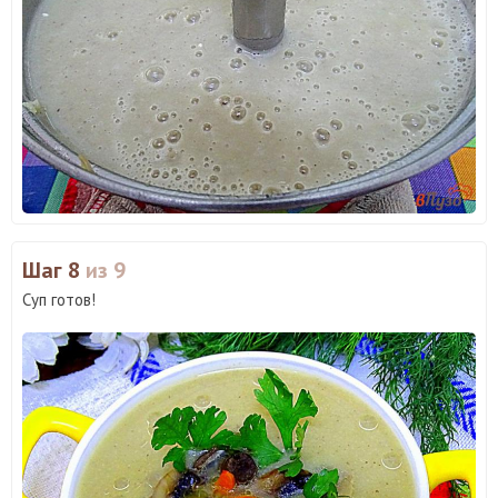
Шаг 8
из 9
Суп готов!