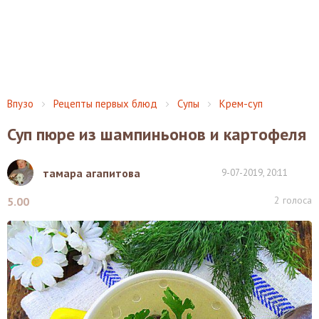
Впузо
Рецепты первых блюд
Супы
Крем-суп
Суп пюре из шампиньонов и картофеля
тамара агапитова
9-07-2019, 20:11
2
голоса
5.00