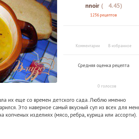
nnoir
(
4.45
)
1236 рецептов
Комментарии
В избранное
Средняя оценка рецепта
0
голосов
ла их еще со времен детского сада. Люблю именно
варился. Это наверное самый вкусный суп из всех для меня
а копченых изделиях (мясо, ребра, курица или ассорти).