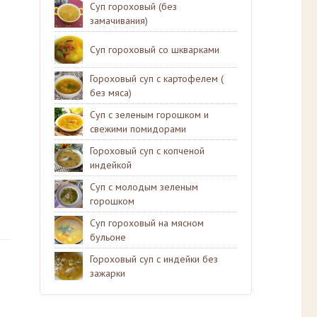
Суп гороховый (без
замачивания)
Суп гороховый со шкварками
Гороховый суп с картофелем (
без мяса)
Суп с зеленым горошком и
свежими помидорами
Гороховый суп с копченой
индейкой
Суп с молодым зеленым
горошком
Суп гороховый на мясном
бульоне
Гороховый суп с индейки без
зажарки