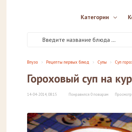
Категории
К
Впузо
Рецепты первых блюд
Супы
Суп гор
Гороховый суп на ку
14-04-2014, 08:15
Понравился 0 поварам
Просмотр