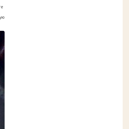
те
щую