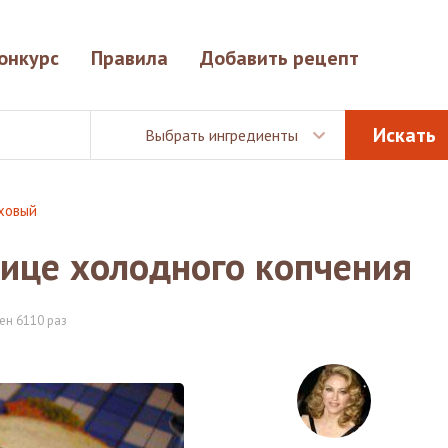
онкурс
Правила
Добавить рецепт
Выбрать ингредиенты
оховый
рице холодного копчения
ен 6110 раз