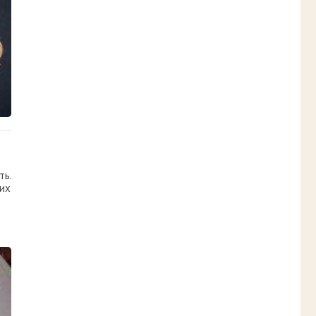
ть.
них