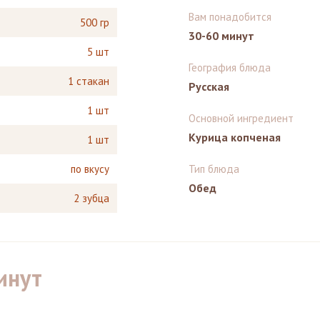
Вам понадобится
500 гр
30-60 минут
5 шт
География блюда
1 стакан
Русская
1 шт
Основной ингредиент
Курица копченая
1 шт
по вкусу
Тип блюда
Обед
2 зубца
инут