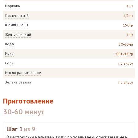
Морковь
1шт
Лук репчатый
1/2шт
Шампиньоны
150гр
Желток яичный
1шт
Вода
50-60мл
Мука
180-200гр
Соль
по вкусу
Масло растительное
Зелень свежая
по вкусу
Приготовление
30-60 минут
Шаг 1
из 9
В кастрюльку наливаем воду, подсаливаем, опускаем в нее