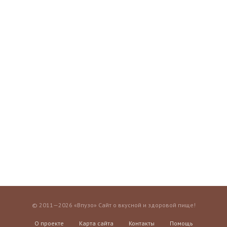
© 2011—2026 «Впузо» Сайт о вкусной и здоровой пище!
О проекте
Карта сайта
Контакты
Помощь