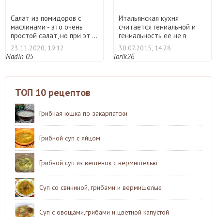
Салат из помидоров с
Итальянская кухня
маслинами - это очень
считается гениальной и
простой салат, но при эт ...
гениальность ее не в
изыска ...
23.11.2020, 19:12
30.07.2015, 14:28
Nadin 05
lorik26
ТОП 10 рецептов
Грибная юшка по-закарпатски
Грибной суп с яйцом
Грибной суп из вешенок с вермишелью
Суп со свининой, грибами и вермишелью
Суп с овощами,грибами и цветной капустой