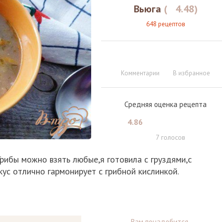
Вьюга
(
4.48
)
648 рецептов
Комментарии
В избранное
Средняя оценка рецепта
4.86
7
голосов
рибы можно взять любые,я готовила с груздями,с
ус отлично гармонирует с грибной кислинкой.
Вам понадобится