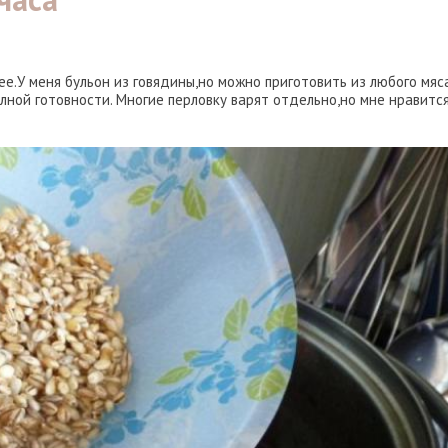
е.У меня бульон из говядины,но можно приготовить из любого мяса
олной готовности. Многие перловку варят отдельно,но мне нравитс