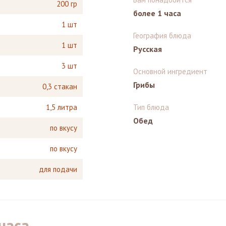
200 гр
более 1 часа
1 шт
География блюда
1 шт
Русская
3 шт
Основной ингредиент
Грибы
0,3 стакан
1,5 литра
Тип блюда
Обед
по вкусу
по вкусу
для подачи
часа