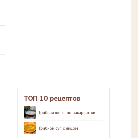
ТОП 10 рецептов
Грибная юшка по-закарпатски
Грибной суп с яйцом