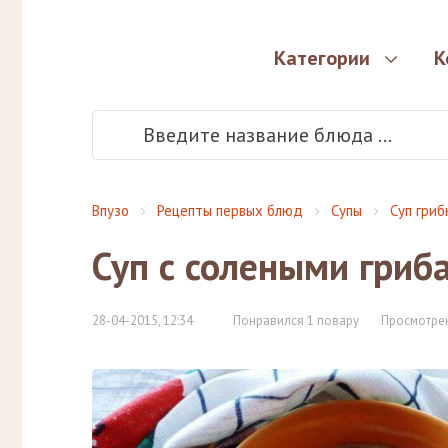
Категории
К
Впузо
Рецепты первых блюд
Супы
Суп гриб
Суп с солеными гриб
28-04-2015, 12:34
Понравился 1 повару
Просмотрен