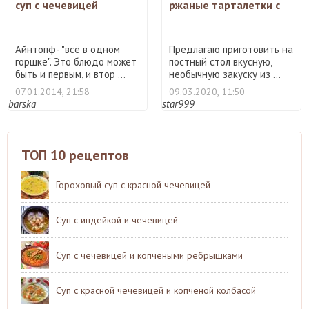
суп с чечевицей
ржаные тарталетки с
чечевицей
Айнтопф- "всё в одном
Предлагаю приготовить на
горшке". Это блюдо может
постный стол вкусную,
быть и первым, и втор ...
необычную закуску из ...
07.01.2014, 21:58
09.03.2020, 11:50
barska
star999
ТОП 10 рецептов
Гороховый суп с красной чечевицей
Суп с индейкой и чечевицей
Суп с чечевицей и копчёными рёбрышками
Суп с красной чечевицей и копченой колбасой