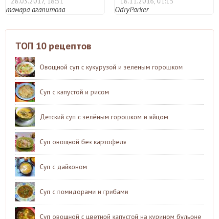
28.03.2017, 18:51
18.11.2016, 01:15
тамара агапитова
OdryParker
ТОП 10 рецептов
Овощной суп с кукурузой и зеленым горошком
Суп с капустой и рисом
Детский суп с зелёным горошком и яйцом
Суп овощной без картофеля
Суп с дайконом
Суп с помидорами и грибами
Суп овощной с цветной капустой на курином бульоне