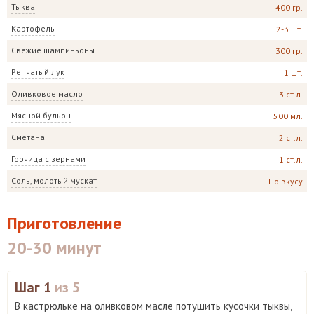
Тыква
400 гр.
Картофель
2-3 шт.
Свежие шампиньоны
300 гр.
Репчатый лук
1 шт.
Оливковое масло
3 ст.л.
Мясной бульон
500 мл.
Сметана
2 ст.л.
Горчица с зернами
1 ст.л.
Соль, молотый мускат
По вкусу
Приготовление
20-30 минут
Шаг 1
из 5
В кастрюльке на оливковом масле потушить кусочки тыквы,