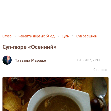
Впузо
Рецепты первых блюд
Супы
Суп овощной
Суп-пюре «Осенний»
Татьяна Маражо
1-10-2013, 23:14
0
голосов