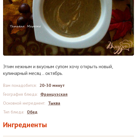
Этим нежным и вкусным супом хочу открыть новый,
кулинарный месяц .. октябрь.
Вам понадобится
:
20-30 минут
География блюда
:
Французская
Основной ингредиент
:
Тыква
Тип блюда
:
Обед
Ингредиенты