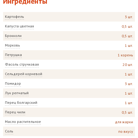
Ингредиенты
Картофель
3 шт.
Капуста цветная
0,5 шт.
Брокколи
0,5 шт.
Морковь
1 шт.
Петрушка
1 корень
Фасоль стручковая
20 шт.
Сельдерей корневой
1 шт.
Помидор
3 шт.
Лук репчатый
1 шт.
Перец болгарский
1 шт.
Перец чили
0,5 шт.
Масло растительное
для жарки
Соль
по вкусу