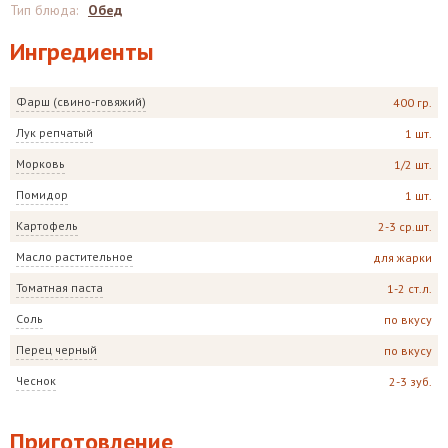
Тип блюда
:
Обед
Ингредиенты
Фарш (свино-говяжий)
400 гр.
Лук репчатый
1 шт.
Морковь
1/2 шт.
Помидор
1 шт.
Картофель
2-3 ср.шт.
Масло растительное
для жарки
Томатная паста
1-2 ст.л.
Соль
по вкусу
Перец черный
по вкусу
Чеснок
2-3 зуб.
Приготовление