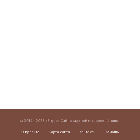
© 2011—2026 «Впузо» Сайт о вкусной и здоровой пище!
О проекте
Карта сайта
Контакты
Помощь