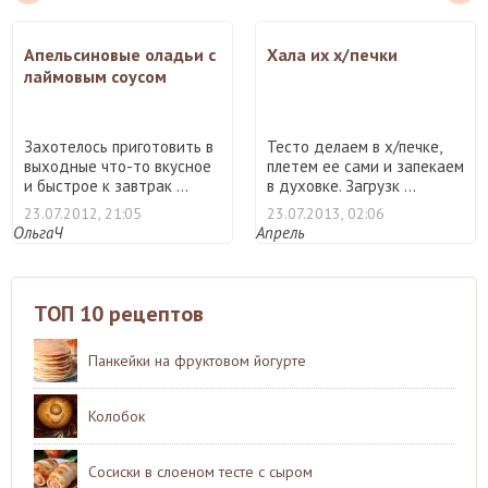
Апельсиновые оладьи с
Хала их х/печки
лаймовым соусом
Захотелось приготовить в
Тесто делаем в х/печке,
выходные что-то вкусное
плетем ее сами и запекаем
и быстрое к завтрак ...
в духовке. Загрузк ...
23.07.2012, 21:05
23.07.2013, 02:06
ОльгаЧ
Апрель
ТОП 10 рецептов
Панкейки на фруктовом йогурте
Колобок
Сосиски в слоеном тесте с сыром