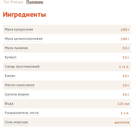
Тип блюда
:
Полдник
Ингредиенты
Мука кукурузная
100 г
Мука цельнозерновая
100 г
Мука льняная
50 г
Кунжут
50 г
Сахар тростниковый
1 ст.л.
Банан
50 г
Масло кокосовое
10 г
Цукаты вишни
50 г
Вода
125 мл
Разрыхлитель теста
1 ч.л.
Соль морская
щепотка