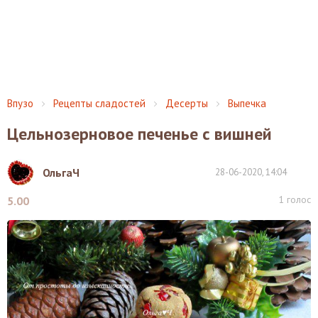
Впузо
Рецепты сладостей
Десерты
Выпечка
Цельнозерновое печенье с вишней
ОльгаЧ
28-06-2020, 14:04
1
голос
5.00