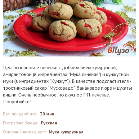
Цельнозерновое печенье с добавлением кукурузной,
амарантовой (в ингредиентах "Мука льняная") и кунжутной
муки (в ингредиентах "Кунжут"). В качестве подсластителя -
тростниковый сахар "Мусковадо", банановое пюре и цукаты
вишни. Очень необычное, но вкусное ПП-печенье.
Попробуйте!
Вам понадобится
:
30 мин.
География блюда
:
Русская
Основной ингредиент
:
Мука кукурузная