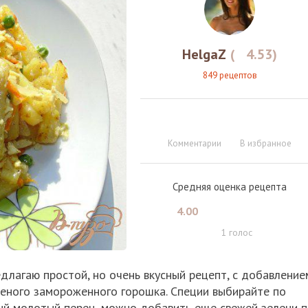
HelgaZ
(
4.53
)
849 рецептов
Комментарии
В избранное
Средняя оценка рецепта
4.00
1
голос
длагаю простой, но очень вкусный рецепт, с добавление
еленого замороженного горошка. Специи выбирайте по
ный молотый перец, можно добавить еще свежей зелени 