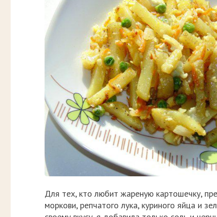
Для тех, кто любит жареную картошечку, пре
моркови, репчатого лука, куриного яйца и з
своему вкусу, я добавила только соль и чер