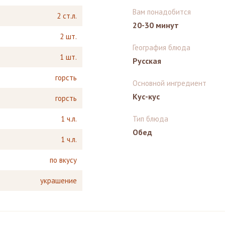
Вам понадобится
2 ст.л.
20-30 минут
2 шт.
География блюда
1 шт.
Русская
горсть
Основной ингредиент
Кус-кус
горсть
1 ч.л.
Тип блюда
Обед
1 ч.л.
по вкусу
украшение