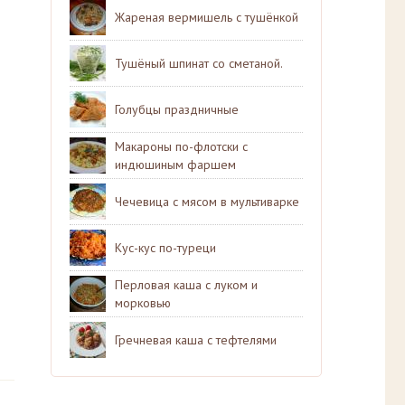
Жареная вермишель с тушёнкой
Тушёный шпинат со сметаной.
Голубцы праздничные
Макароны по-флотски с
индюшиным фаршем
Чечевица с мясом в мультиварке
Кус-кус по-туреци
Перловая каша с луком и
морковью
Гречневая каша с тефтелями