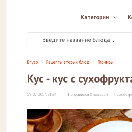
Категории
К
Впузо
Рецепты вторых блюд
Гарниры
Кус - кус с сухофрук
19-07-2017, 21:24
Понравился 0 поварам
Просмотре