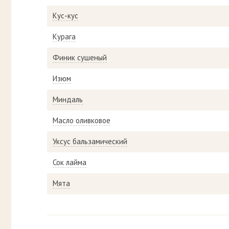
Кус-кус
Курага
Финик сушеный
Изюм
Миндаль
Масло оливковое
Уксус бальзамический
Сок лайма
Мята