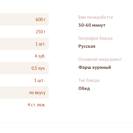
Вам понадобится
600 г
30-60 минут
250 г
География блюда
1 шт.
Русская
4 зуб.
Основной ингредиент
Фарш куриный
0,5 пуч.
1 шт .
Тип блюда
Обед
по вкусу
4 ст. лож.