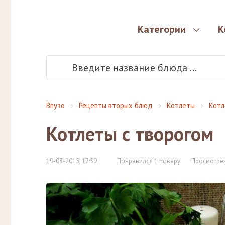
Категории
К
Впузо
Рецепты вторых блюд
Котлеты
Котл
Котлеты с творогом
19-03-2015, 17:59
Понравился 1 повару
Просмотрен