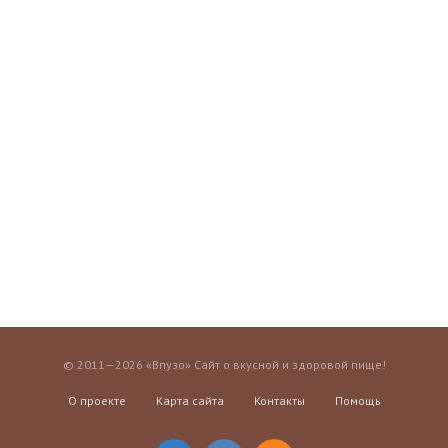
© 2011—2026 «Впузо» Сайт о вкусной и здоровой пище!
О проекте
Карта сайта
Контакты
Помощь