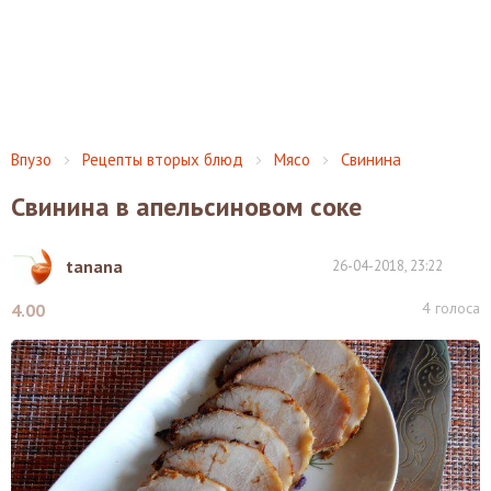
Впузо
Рецепты вторых блюд
Мясо
Свинина
Свинина в апельсиновом соке
tanana
26-04-2018, 23:22
4
голоса
4.00