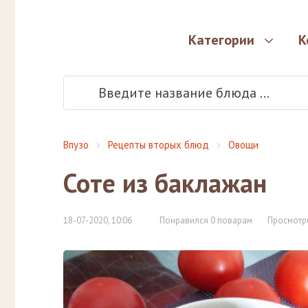
Категории
К
Впузо
Рецепты вторых блюд
Овощи
Соте из баклажан
18-07-2020, 10:06
Понравился 0 поварам
Просмотр