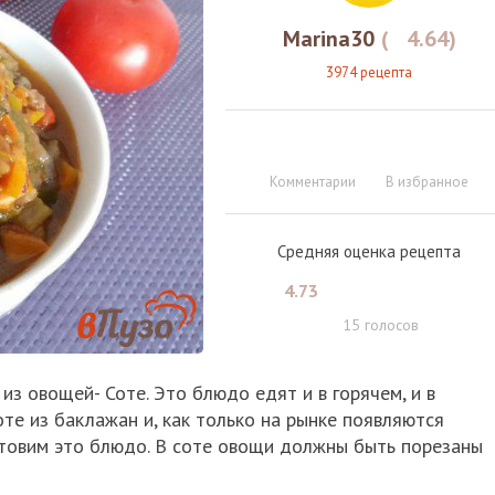
Marina30
(
4.64
)
3974 рецепта
Комментарии
В избранное
Средняя оценка рецепта
4.73
15
голосов
из овощей- Соте. Это блюдо едят и в горячем, и в
те из баклажан и, как только на рынке появляются
отовим это блюдо. В соте овощи должны быть порезаны