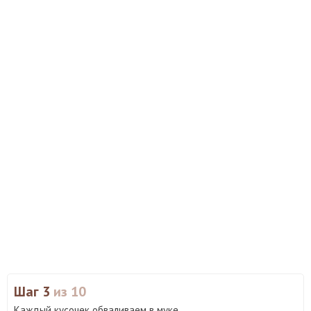
Шаг 3
из 10
Каждый кусочек обваливаем в муке.