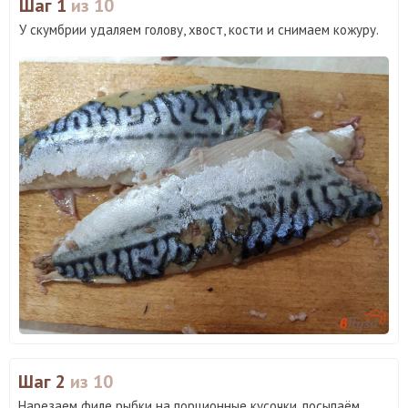
Шаг 1
из 10
У скумбрии удаляем голову, хвост, кости и снимаем кожуру.
Шаг 2
из 10
Нарезаем филе рыбки на порционные кусочки, посыпаём