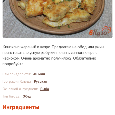
Кинг клип жареный в кляре. Предлагаю на обед или ужин
приготовить вкусную рыбу кинг клип в яичном кляре с
чесноком. Очень ароматно получилось. Обязательно
попробуйте.
Вам понадобится
:
40 мин.
География блюда
:
Русская
Основной ингредиент
:
Рыба
Тип блюда
:
Обед
Ингредиенты