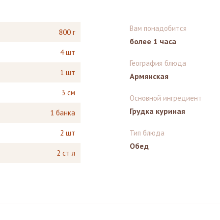
Вам понадобится
800 г
более 1 часа
4 шт
География блюда
1 шт
Армянская
3 см
Основной ингредиент
Грудка куриная
1 банка
2 шт
Тип блюда
Обед
2 ст л