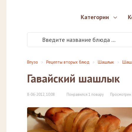
Категории
К
Впузо
Рецепты вторых блюд
Шашлык
Шашл
Гавайский шашлык
8-06-2012, 10:08
Понравился 1 повару
Просмотрен 