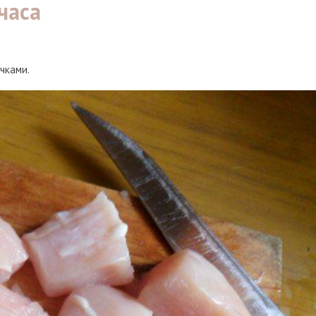
часа
чками.