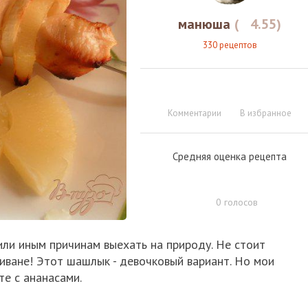
манюша
(
4.55
)
330 рецептов
Комментарии
В избранное
Средняя оценка рецепта
0
голосов
или иным причинам выехать на природу. Не стоит
диване! Этот шашлык - девочковый вариант. Но мои
те с ананасами.