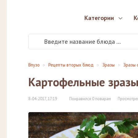
Категории
К
Впузо
Рецепты вторых блюд
Зразы
Зразы 
Картофельные зразы
8-04-2017, 17:19
Понравился 0 поварам
Просмотрен