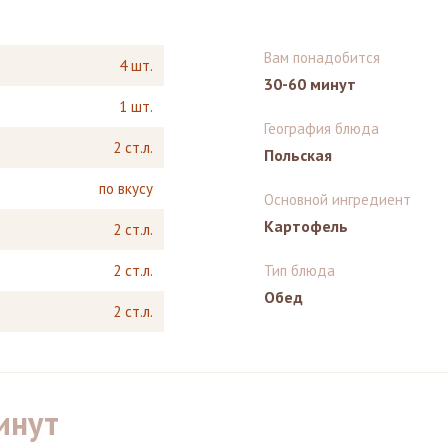
Вам понадобится
4 шт.
30-60 минут
1 шт.
География блюда
2 ст.л.
Польская
по вкусу
Основной ингредиент
Картофель
2 ст.л.
2 ст.л.
Тип блюда
Обед
2 ст.л.
инут