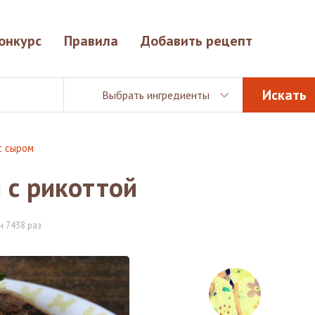
онкурс
Правила
Добавить рецепт
Выбрать ингредиенты
с сыром
 с рикоттой
 7438 раз