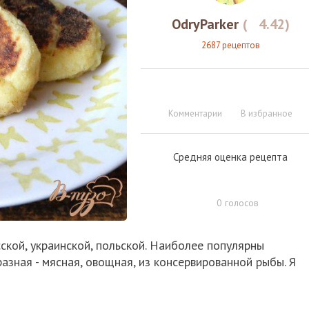
OdryParker
(
4.42
)
2687 рецептов
Комментарии
В избранное
Средняя оценка рецепта
0
голосов
сской, украинской, польской. Наиболее популярны
азная - мясная, овощная, из консервированной рыбы. Я