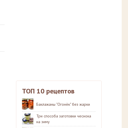
ТОП 10 рецептов
Баклажаны "Огонёк" без жарки
Три способа заготовки чеснока
на зиму