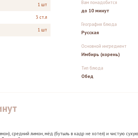
Вам понадобится
1 шт
до 10 минут
3 ст.л
География блюда
1 шт
Русская
Основной ингредиент
Имбирь (корень)
Тип блюда
Обед
инут
он), средний лимон, мёд (бутыль в кадр не хотел) и чистую суху