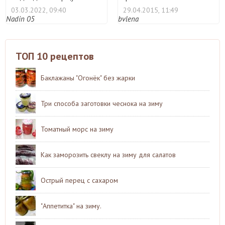
различны ...
Называют ег ...
03.03.2022, 09:40
29.04.2015, 11:49
Nadin 05
bvlena
ТОП 10 рецептов
Баклажаны "Огонёк" без жарки
Три способа заготовки чеснока на зиму
Томатный морс на зиму
Как заморозить свеклу на зиму для салатов
Острый перец с сахаром
"Аппетитка" на зиму.