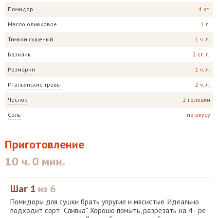
Помидор
4 кг.
Масло оливковое
1 л.
Тимьян сушеный
1 ч. л.
Базилик
2 ст. л.
Розмарин
1 ч. л.
Итальянские травы
2 ч. л.
Чеснок
2 головки
Соль
по вкусу
Приготовление
10 ч. 0 мин.
Шаг 1
из 6
Помидоры для сушки брать упругие и мясистые. Идеально
подходит сорт "Сливка". Хорошо помыть, разрезать на 4 - ре