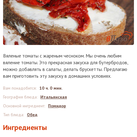
Вяленые томаты с жареным чесноком. Мы очень любим
вяление томаты. Это прекрасная закуска для бутербродов,
можно добавлять в салаты, делать брускетты. Предлагаю
вам приготовить эту закуску в домашних условиях.
Вам понадобится
:
10 ч. 0 мин.
География блюда
:
Итальянская
Основной ингредиент
:
Помидор
Тип блюда
:
Обед
Ингредиенты