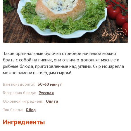
Такие оригинальные булочки с грибной начинкой можно
брать с собой на пикник, они отлично дополнят мясные и
рыбные блюда, приготовленные над углями. Сыр моцарелла
можно заменить твёрдым сыром!
Вам понадобится
:
30-60 минут
География блюда
:
Русская
Основной ингредиент
:
Опята
Тип блюда
:
Обед
Ингредиенты