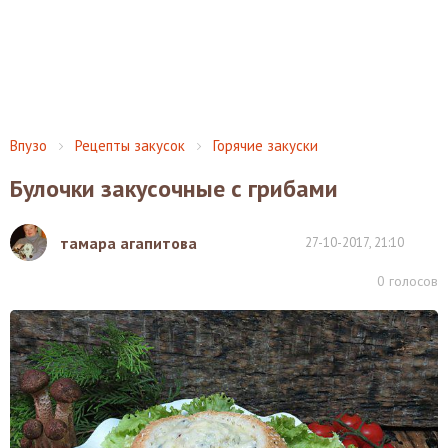
Впузо
Рецепты закусок
Горячие закуски
Булочки закусочные с грибами
тамара агапитова
27-10-2017, 21:10
0
голосов