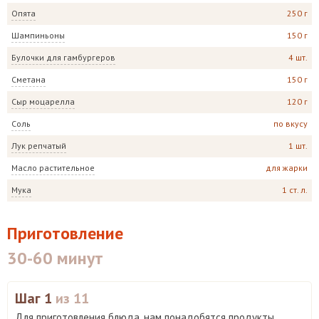
Опята
250 г
Шампиньоны
150 г
Булочки для гамбургеров
4 шт.
Сметана
150 г
Сыр моцарелла
120 г
Соль
по вкусу
Лук репчатый
1 шт.
Масло растительное
для жарки
Мука
1 ст. л.
Приготовление
30-60 минут
Шаг 1
из 11
Для приготовления блюда, нам понадобятся продукты