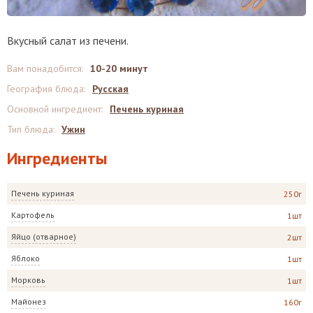
Вкусный салат из печени.
Вам понадобится
:
10-20 минут
География блюда
:
Русская
Основной ингредиент
:
Печень куриная
Тип блюда
:
Ужин
Ингредиенты
Печень куриная
250г
Картофель
1шт
Яйцо (отварное)
2шт
Яблоко
1шт
Морковь
1шт
Майонез
160г