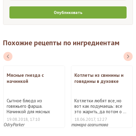
Опубликовать
Похожие рецепты по ингредиентам
Мясные гнезда с
Котлеты из свинины и
начинкой
говядины в духовке
Сытное блюдо из
Котлетки любят все, но
говяжьего фарша.
вот как подумаешь: все
Начинкой для мясных
это жарить, да потом о ...
гнезд в моем ре ...
19.08.2018, 17:10
18.06.2017, 12:27
OdryParker
тамара агапитова