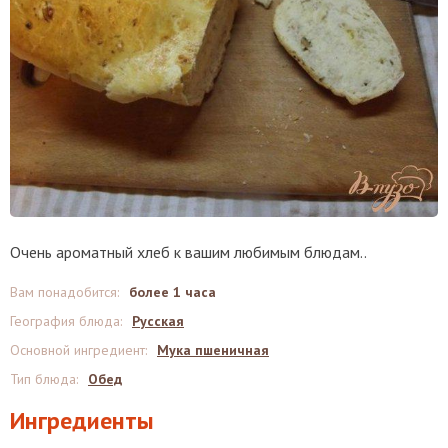
Очень ароматный хлеб к вашим любимым блюдам..
Вам понадобится
:
более 1 часа
География блюда
:
Русская
Основной ингредиент
:
Мука пшеничная
Тип блюда
:
Обед
Ингредиенты