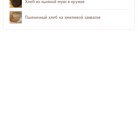
Хлеб из льняной муки в кружке
Пшеничный хлеб на хмелевой закваске