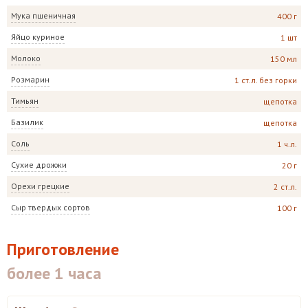
Мука пшеничная
400 г
Яйцо куриное
1 шт
Молоко
150 мл
Розмарин
1 ст.л. без горки
Тимьян
щепотка
Базилик
щепотка
Соль
1 ч.л.
Сухие дрожжи
20 г
Орехи грецкие
2 ст.л.
Сыр твердых сортов
100 г
Приготовление
более 1 часа