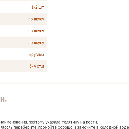
1-2 шт
по вкусу
по вкусу
по вкусу
круглый
3-4 ст.л
н.
 наименования, поэтому указала телятину на кости.
 Фасоль переберите, промойте хорошо и замочите в холодной воде