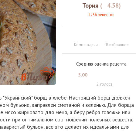
Тория
(
4.58
)
2256 рецептов
Комментарии
В избранное
Средняя оценка рецепта
5.00
2
голоса
ть "Украинский" борщ в хлебе. Настоящий борщ должен
сном бульоне, заправлен сметаной и зеленью. Для борща
ое мясо жирновато для меня, я беру ребра говяжьи или
ности при оптимальном соотношении полезных веществ.
наваристый бульон, все это делает их идеальными для