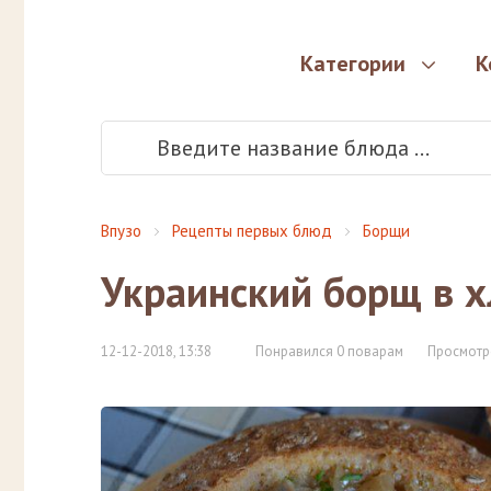
Категории
К
Впузо
Рецепты первых блюд
Борщи
Украинский борщ в х
12-12-2018, 13:38
Понравился 0 поварам
Просмотр