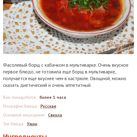
Фасолевый борщ с кабачком в мультиварке. Очень вкусное
первое блюдо, не готовила еще борщ в мультиварке,
получается еще вкуснее чем в кастрюле. Овощной, можно
сказать диетический и очень аппетитный.
Вам понадобится
:
более 1 часа
География блюда
:
Русская
Основной ингредиент
:
Свекла
Тип блюда
:
Ужин
Ингредиенты