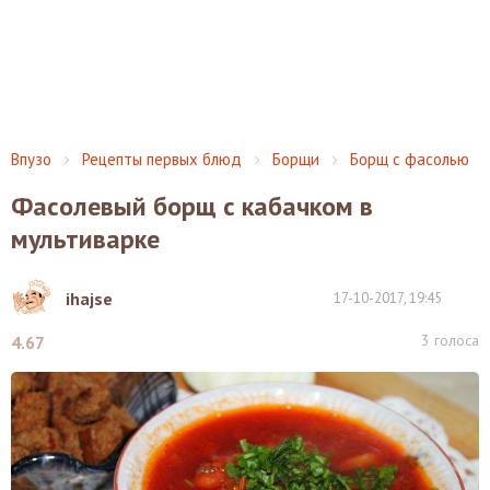
Впузо
Рецепты первых блюд
Борщи
Борщ с фасолью
Фасолевый борщ с кабачком в
мультиварке
ihajse
17-10-2017, 19:45
3
голоса
4.67