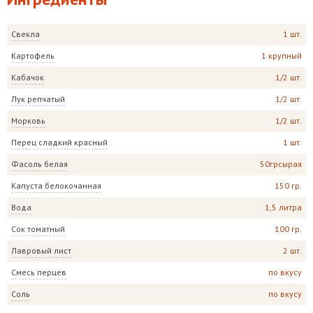
Свекла
1 шт.
Картофель
1 крупный
Кабачок
1/2 шт.
Лук репчатый
1/2 шт.
Морковь
1/2 шт.
Перец сладкий красный
1 шт.
Фасоль белая
50грсырая
Капуста белокочанная
150 гр.
Вода
1,5 литра
Сок томатный
100 гр.
Лавровый лист
2 шт.
Смесь перцев
по вкусу
Соль
по вкусу