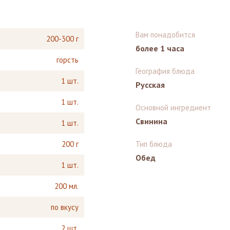
Вам понадобится
200-300 г
более 1 часа
горсть
География блюда
1 шт.
Русская
1 шт.
Основной ингредиент
Свинина
1 шт.
200 г
Тип блюда
Обед
1 шт.
200 мл.
по вкусу
2 шт.