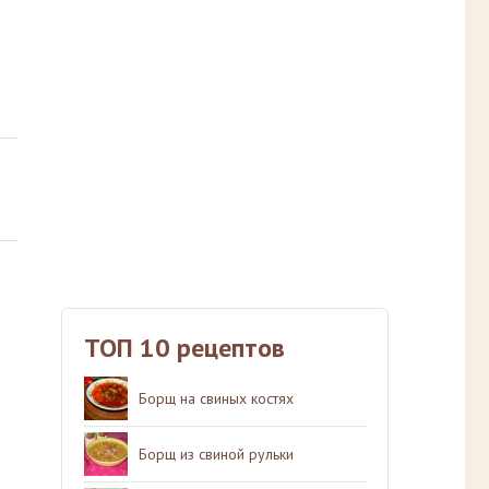
ТОП 10 рецептов
Борщ на свиных костях
Борщ из свиной рульки