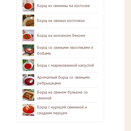
Борщ из свинины на косточке
Борщ на свиных косточках
Борщ на копченом беконе
Борщ со свиными хвостиками и
бобами
Борщ с маринованной капустой
Ароматный борщ со свиными
ребрышками
Борщ на свином бульоне со
свеклой
Борщ с курицей свининой и
сладким перцем