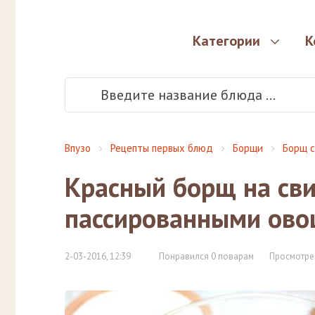
Категории
К
Впузо
Рецепты первых блюд
Борщи
Борщ с
Красный борщ на сви
пассированными ов
2-03-2016, 12:39
Понравился 0 поварам
Просмотре