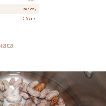
по вкусу
2-3 ст. л.
часа