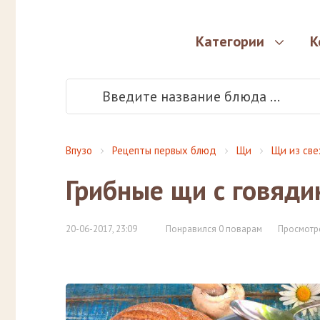
Категории
К
Впузо
Рецепты первых блюд
Щи
Щи из све
Грибные щи с говяди
20-06-2017, 23:09
Понравился 0 поварам
Просмотр