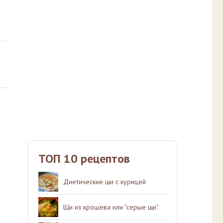
ТОП 10 рецептов
Диетические щи с курицей
Щи из крошева или "серые щи".