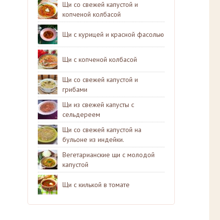
Щи со свежей капустой и
копченой колбасой
Щи с курицей и красной фасолью
Щи с копченой колбасой
Щи со свежей капустой и
грибами
Щи из свежей капусты с
сельдереем
Щи со свежей капустой на
бульоне из индейки.
Вегетарианские щи с молодой
капустой
Щи с килькой в томате