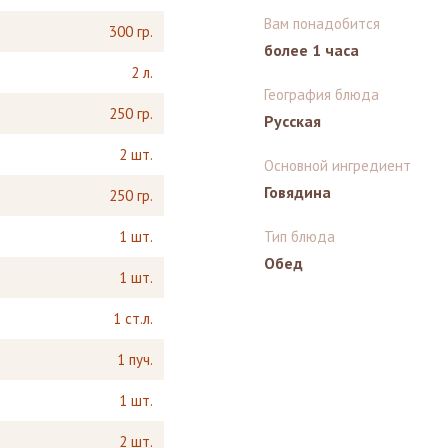
Вам понадобится
300 гр.
более 1 часа
2 л.
География блюда
250 гр.
Русская
2 шт.
Основной ингредиент
Говядина
250 гр.
1 шт.
Тип блюда
Обед
1 шт.
1 ст.л.
1 пуч.
1 шт.
2 шт.