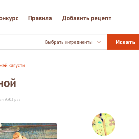
онкурс
Правила
Добавить рецепт
Выбрать ингредиенты
жей капусты
ной
ен 9303 раз