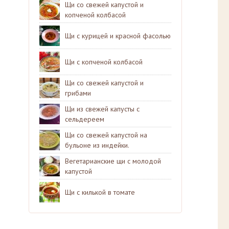
Щи со свежей капустой и
копченой колбасой
Щи с курицей и красной фасолью
Щи с копченой колбасой
Щи со свежей капустой и
грибами
Щи из свежей капусты с
сельдереем
Щи со свежей капустой на
бульоне из индейки.
Вегетарианские щи с молодой
капустой
Щи с килькой в томате