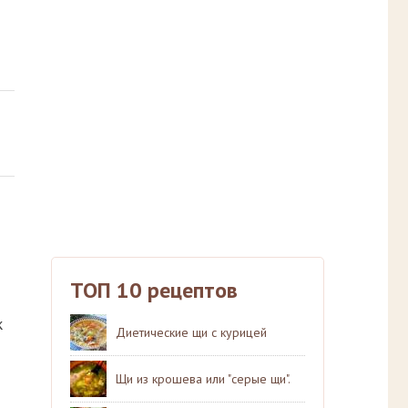
ТОП 10 рецептов
к
Диетические щи с курицей
Щи из крошева или "серые щи".