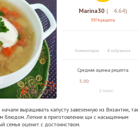
Marina30
(
4.64
)
3974 рецепта
Комментарии
В избранное
Средняя оценка рецепта
5.00
1
голос
и начали выращивать капусту завезенную из Византии, та
им блюдом. Легкие в приготовлении щи с насыщенным
й семья оценит с достоинством.