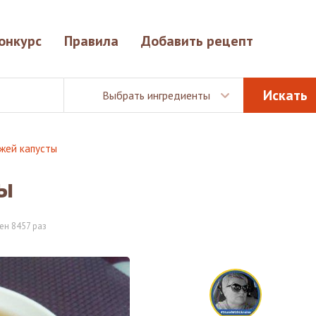
онкурс
Правила
Добавить рецепт
Выбрать ингредиенты
жей капусты
ты
ен 8457 раз