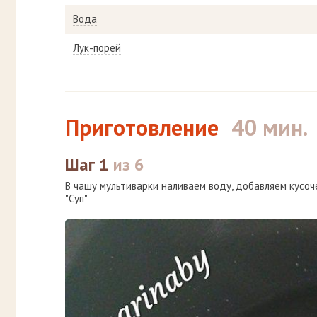
Вода
Лук-порей
Приготовление
40 мин.
Шаг 1
из 6
В чашу мультиварки наливаем воду, добавляем кусоче
"Суп"