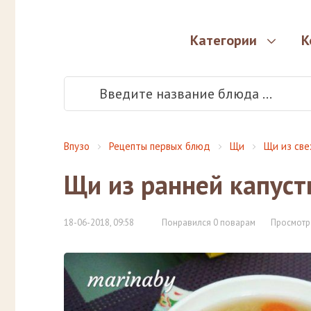
Категории
К
Впузо
Рецепты первых блюд
Щи
Щи из све
Щи из ранней капус
18-06-2018, 09:58
Понравился 0 поварам
Просмотр