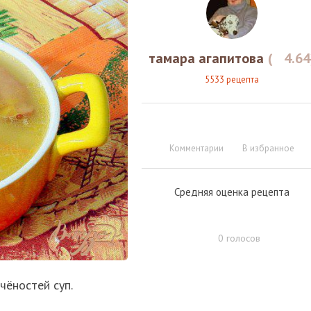
тамара агапитова
(
4.64
5533 рецепта
Комментарии
В избранное
Средняя оценка рецепта
0
голосов
чёностей суп.