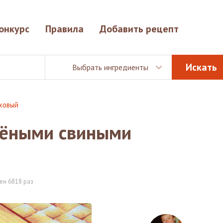
онкурс
Правила
Добавить рецепт
Выбрать ингредиенты
оховый
пчёными свиными
ен 6818 раз