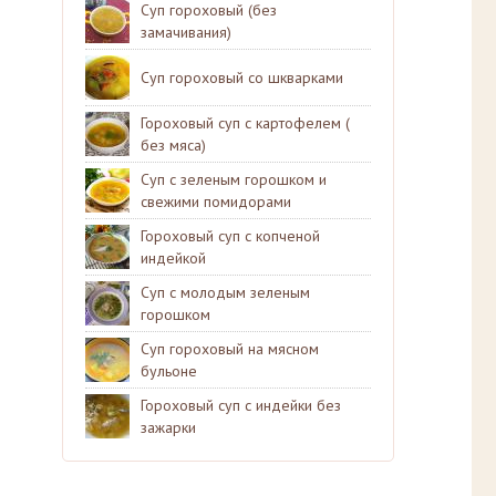
Суп гороховый (без
замачивания)
Суп гороховый со шкварками
Гороховый суп с картофелем (
без мяса)
Суп с зеленым горошком и
свежими помидорами
Гороховый суп с копченой
индейкой
Суп с молодым зеленым
горошком
Суп гороховый на мясном
бульоне
Гороховый суп с индейки без
зажарки