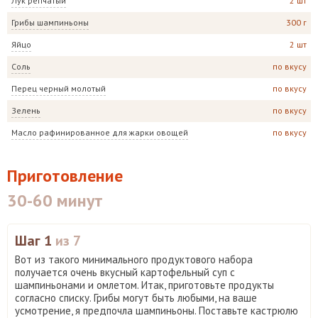
Лук репчатый
2 шт
Грибы шампиньоны
300 г
Яйцо
2 шт
Соль
по вкусу
Перец черный молотый
по вкусу
Зелень
по вкусу
Масло рафинированное для жарки овощей
по вкусу
Приготовление
30-60 минут
Шаг 1
из 7
Вот из такого минимального продуктового набора
получается очень вкусный картофельный суп с
шампиньонами и омлетом. Итак, приготовьте продукты
согласно списку. Грибы могут быть любыми, на ваше
усмотрение, я предпочла шампиньоны. Поставьте кастрюлю