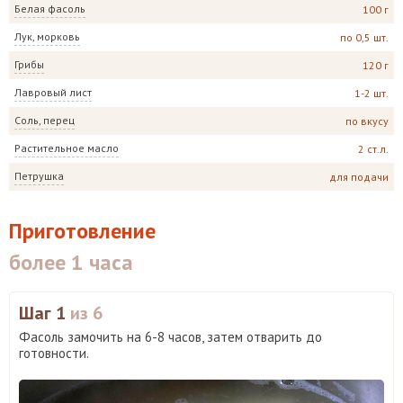
Белая фасоль
100 г
Лук, морковь
по 0,5 шт.
Грибы
120 г
Лавровый лист
1-2 шт.
Соль, перец
по вкусу
Растительное масло
2 ст.л.
Петрушка
для подачи
Приготовление
более 1 часа
Шаг 1
из 6
Фасоль замочить на 6-8 часов, затем отварить до
готовности.