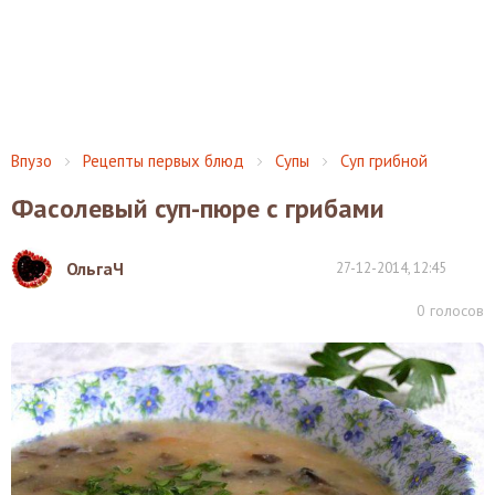
Впузо
Рецепты первых блюд
Супы
Суп грибной
Фасолевый суп-пюре с грибами
ОльгаЧ
27-12-2014, 12:45
0
голосов