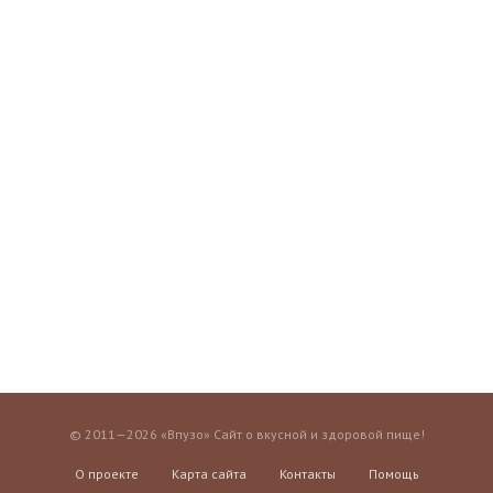
© 2011—2026 «Впузо» Сайт о вкусной и здоровой пище!
О проекте
Карта сайта
Контакты
Помощь