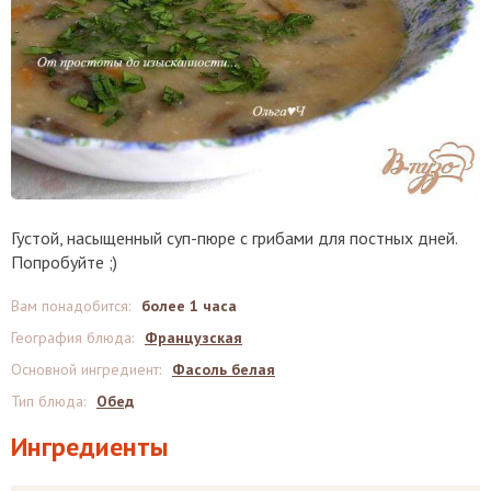
Густой, насыщенный суп-пюре с грибами для постных дней.
Попробуйте ;)
Вам понадобится
:
более 1 часа
География блюда
:
Французская
Основной ингредиент
:
Фасоль белая
Тип блюда
:
Обед
Ингредиенты