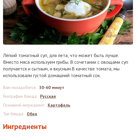
Лёгкий томатный суп, для лета, что может быть лучше.
Вместо мяса используем грибы. В сочетании с овощами суп
получается и сытным, и вкусным.В качестве томата, мы
использовали густой домашний томатный сок.
Вам понадобится
:
30-60 минут
География блюда
:
Русская
Основной ингредиент
:
Картофель
Тип блюда
:
Обед
Ингредиенты