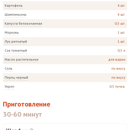
Картофель
4 шт.
Шампиньоны
4 шт.
Капуста белокочанная
0,5 шт.
Морковь
1 шт.
Лук репчатый
1 шт.
Сок томатный
0,5 л
Масло растительное
для жарки
Соль
по вкусу
Перец черный
по вкусу
Укроп
0,5 пучка.
Приготовление
30-60 минут