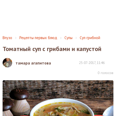
Впузо
Рецепты первых блюд
Супы
Суп грибной
Томатный суп с грибами и капустой
тамара агапитова
25-07-2017, 11:46
0
голосов