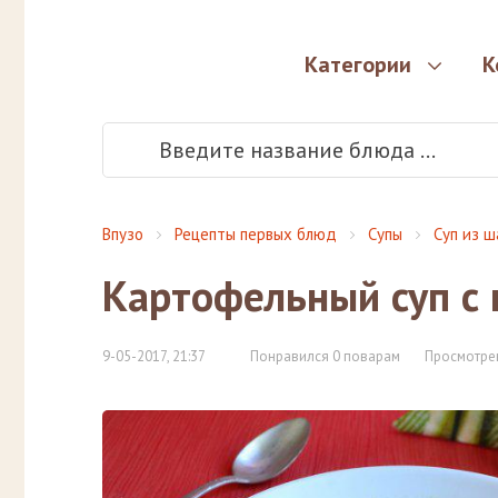
Категории
К
Впузо
Рецепты первых блюд
Супы
Суп из 
Картофельный суп с
9-05-2017, 21:37
Понравился 0 поварам
Просмотрен