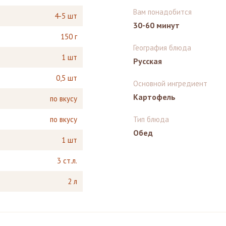
Вам понадобится
4-5 шт
30-60 минут
150 г
География блюда
1 шт
Русская
0,5 шт
Основной ингредиент
Картофель
по вкусу
по вкусу
Тип блюда
Обед
1 шт
3 ст.л.
2 л