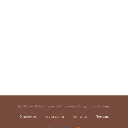
© 2011—2026 «Впузо» Сайт о вкусной и здоровой пище!
О проекте
Карта сайта
Контакты
Помощь