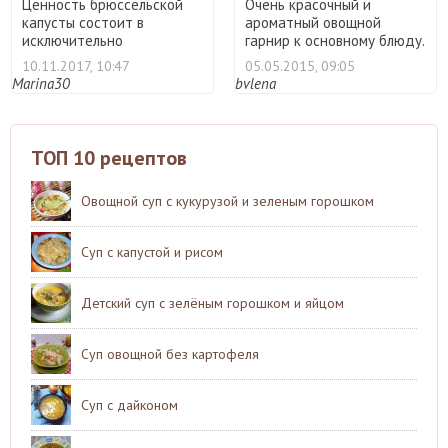
Ценность брюссельской
Очень красочный и
капусты состоит в
ароматный овощной
исключительно
гарнир к основному блюду.
разнообразном ...
Я гото ...
10.11.2017, 10:47
05.05.2015, 09:05
Marina30
bvlena
ТОП 10 рецептов
Овощной суп с кукурузой и зеленым горошком
Суп с капустой и рисом
Детский суп с зелёным горошком и яйцом
Суп овощной без картофеля
Суп с дайконом