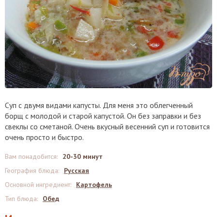
Суп с двумя видами капусты. Для меня это облегченный
борщ с молодой и старой капустой. Он без заправки и без
свеклы со сметаной. Очень вкусный весенний суп и готовится
очень просто и быстро.
Вам понадобится
:
20-30 минут
География блюда
:
Русская
Основной ингредиент
:
Картофель
Тип блюда
:
Обед