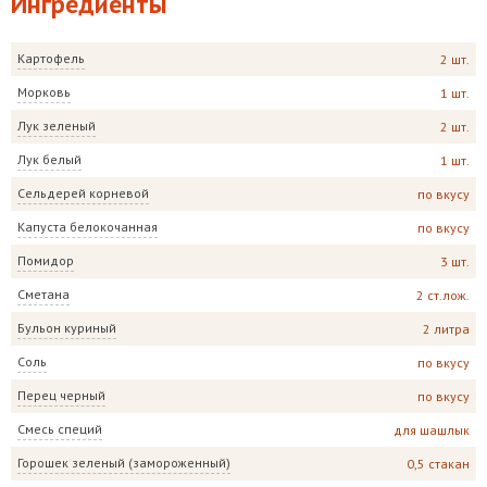
Ингредиенты
Картофель
2 шт.
Морковь
1 шт.
Лук зеленый
2 шт.
Лук белый
1 шт.
Сельдерей корневой
по вкусу
Капуста белокочанная
по вкусу
Помидор
3 шт.
Сметана
2 ст.лож.
Бульон куриный
2 литра
Соль
по вкусу
Перец черный
по вкусу
Смесь специй
для шашлык
Горошек зеленый (замороженный)
0,5 стакан