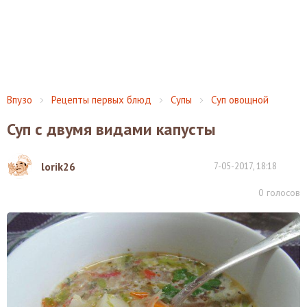
Впузо
Рецепты первых блюд
Супы
Суп овощной
Суп с двумя видами капусты
lorik26
7-05-2017, 18:18
0
голосов