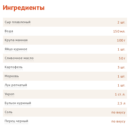
Ингредиенты
Сыр плавленый
2 шт.
Вода
150 мл.
Крупа манная
100 г
Яйцо куриное
1 шт.
Сливочное масло
50 г
Картофель
3 шт.
Морковь
1 шт.
Лук репчатый
1 шт.
Укроп
1 ст. л.
Бульон куриный
2,5 л
Соль
по вкусу
Перец черный
по вкусу