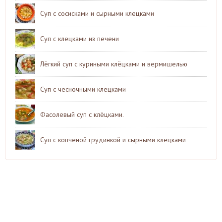
Суп с сосисками и сырными клецками
Суп с клецками из печени
Лёгкий суп с куриными клёцками и вермишелью
Суп с чесночными клецками
Фасолевый суп с клёцками.
Суп с копченой грудинкой и сырными клецками