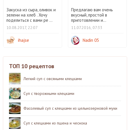
Закуска из сыра, оливок и
Предлагаю вам очень
зелени на хлеб . Хочу
вкусный, простой в
поделиться с вами ре ...
приготовлении и...
10.08.2017, 22:07
11.07.2016, 07:33
ihajse
Nadin 05
ТОП 10 рецептов
Легкий суп с овсяными клецками
Суп с творожными клецками
Фасолевый суп с клецками из цельнозерновой муки
Суп с клецками из пшена и чеснока