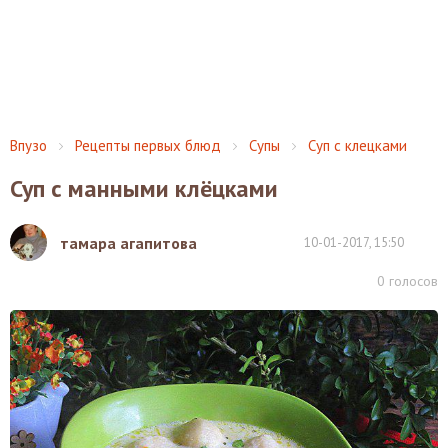
Впузо
Рецепты первых блюд
Супы
Суп с клецками
Суп с манными клёцками
тамара агапитова
10-01-2017, 15:50
0
голосов