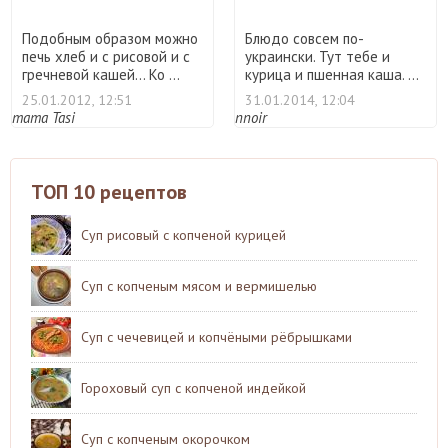
Подобным образом можно
Блюдо совсем по-
печь хлеб и с рисовой и с
украински. Тут тебе и
гречневой кашей… Ко ...
курица и пшенная каша. ...
25.01.2012, 12:51
31.01.2014, 12:04
mama Tasi
nnoir
ТОП 10 рецептов
Суп рисовый с копченой курицей
Суп с копченым мясом и вермишелью
Суп с чечевицей и копчёными рёбрышками
Гороховый суп с копченой индейкой
Суп с копченым окорочком