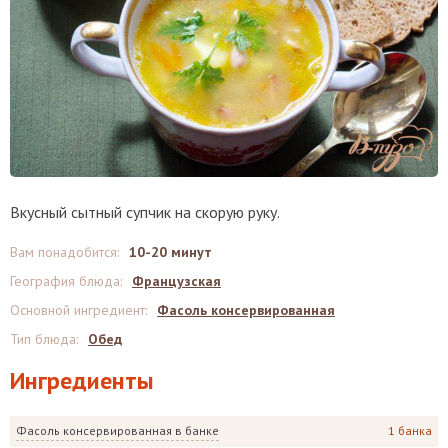
Вкусный сытный супчик на скорую руку.
Вам понадобится
:
10-20 минут
География блюда
:
Французская
Основной ингредиент
:
Фасоль консервированная
Тип блюда
:
Обед
Ингредиенты
Фасоль консервированная в банке
1 банка