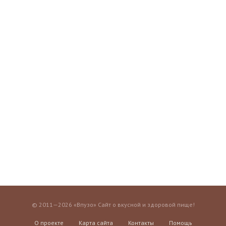
© 2011—2026 «Впузо» Сайт о вкусной и здоровой пище!
О проекте
Карта сайта
Контакты
Помощь