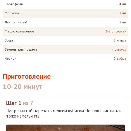
Картофель
4 шт
Морковь
1 шт
Лук репчатый
1 шт
Масло оливковое
3-5 ст. ложек
Вода
2 литра
Зелень для подачи
по вкусу
Чеснок
2 зубца
Приготовление
10-20 минут
Шаг 1
из 7
Лук репчатый нарезать мелким кубиком. Чеснок очистить и
тоже измельчить.