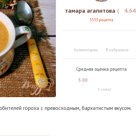
тамара агапитова
(
4.64
5533 рецепта
Комментарии
В избранное
Средняя оценка рецепта
5.00
1
голос
бителей гороха с превосходным, бархатистым вкусом.