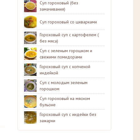
Суп гороховый (без
замачивания)
Суп гороховый со шкварками
Гороховый суп с картофелем (
без мяса)
Суп с зеленым горошком и
свежими помидорами
Гороховый суп с копченой
индейкой
Суп с молодым зеленым
горошком
Суп гороховый на мясном
бульоне
Гороховый суп с индейки без
зажарки