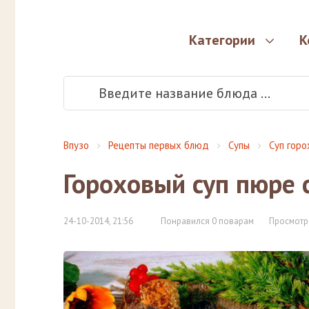
Категории
К
Впузо
Рецепты первых блюд
Супы
Суп гор
Гороховый суп пюре 
24-10-2014, 21:56
Понравился 0 поварам
Просмотр