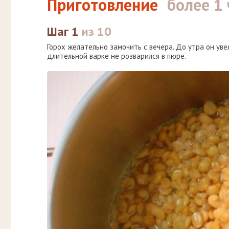
Приготовление
более 1 
Шаг 1
из 10
Горох желательно замочить с вечера. До утра он уве
длительной варке не розварился в пюре.