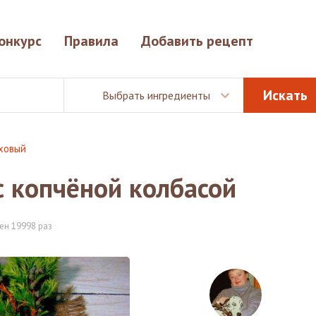
онкурс
Правила
Добавить рецепт
Выбрать ингредиенты
оховый
с копчёной колбасой
ен 19998 раз