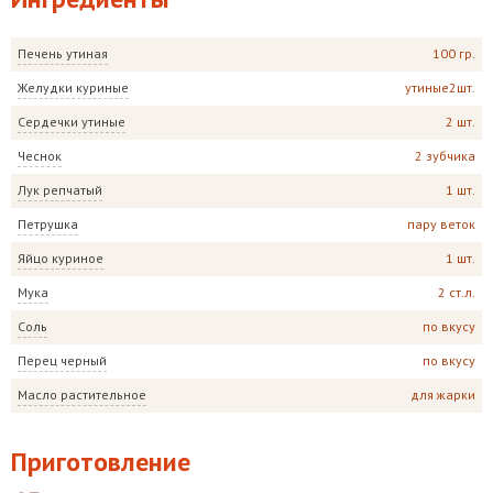
Печень утиная
100 гр.
Желудки куриные
утиные2шт.
Сердечки утиные
2 шт.
Чеснок
2 зубчика
Лук репчатый
1 шт.
Петрушка
пару веток
Яйцо куриное
1 шт.
Мука
2 ст.л.
Соль
по вкусу
Перец черный
по вкусу
Масло растительное
для жарки
Приготовление