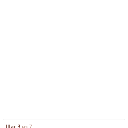
Шаг 3
из 7