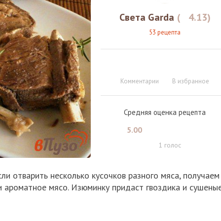
Света Garda
(
4.13
)
53 рецепта
Комментарии
В избранное
Средняя оценка рецепта
5.00
1
голос
ли отварить несколько кусочков разного мяса, получаем
и ароматное мясо. Изюминку придаст гвоздика и сушены