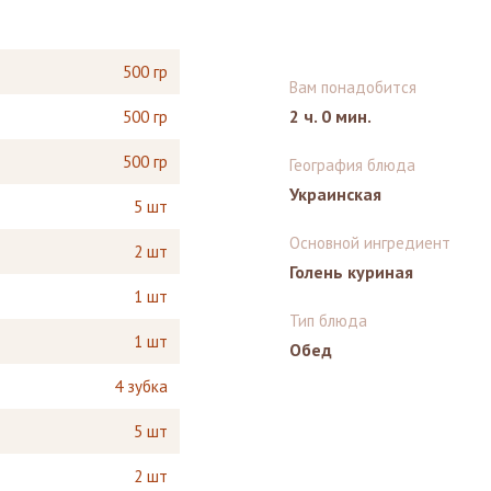
500 гр
Вам понадобится
2 ч. 0 мин.
500 гр
500 гр
География блюда
Украинская
5 шт
Основной ингредиент
2 шт
Голень куриная
1 шт
Тип блюда
1 шт
Обед
4 зубка
5 шт
2 шт