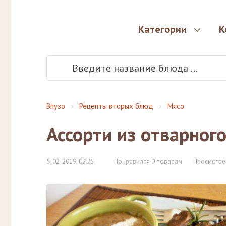
Категории
К
Впузо
Рецепты вторых блюд
Мясо
Ассорти из отварног
5-02-2019, 02:25
Понравился 0 поварам
Просмотре