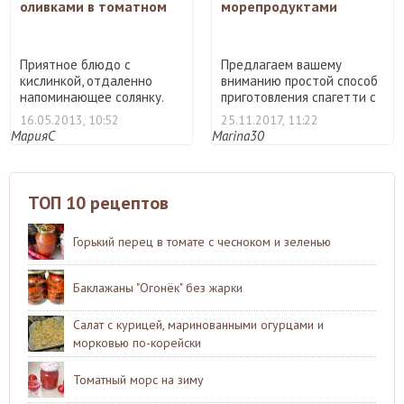
оливками в томатном
морепродуктами
соусе
Приятное блюдо с
Предлагаем вашему
кислинкой, отдаленно
вниманию простой способ
напоминающее солянку.
приготовления спагетти с
Хорошо п ...
м ...
16.05.2013, 10:52
25.11.2017, 11:22
МарияС
Marina30
ТОП 10 рецептов
Горький перец в томате с чесноком и зеленью
Баклажаны "Огонёк" без жарки
Салат с курицей, маринованными огурцами и
морковью по-корейски
Томатный морс на зиму