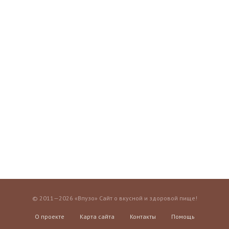
© 2011—2026 «Впузо» Сайт о вкусной и здоровой пище!
О проекте
Карта сайта
Контакты
Помощь