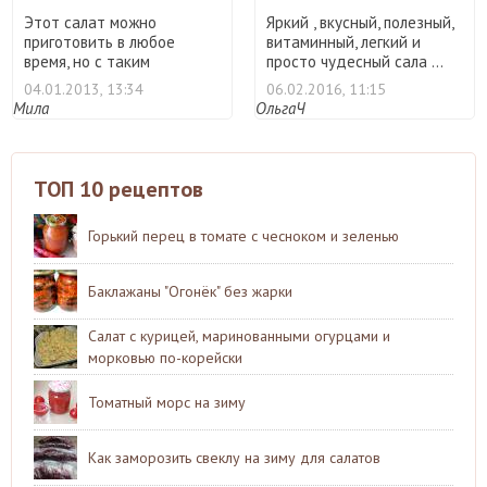
Этот салат можно
Яркий , вкусный, полезный,
приготовить в любое
витаминный, легкий и
время, но с таким
просто чудесный сала ...
украшением он ...
04.01.2013, 13:34
06.02.2016, 11:15
Мила
ОльгаЧ
ТОП 10 рецептов
Горький перец в томате с чесноком и зеленью
Баклажаны "Огонёк" без жарки
Салат с курицей, маринованными огурцами и
морковью по-корейски
Томатный морс на зиму
Как заморозить свеклу на зиму для салатов