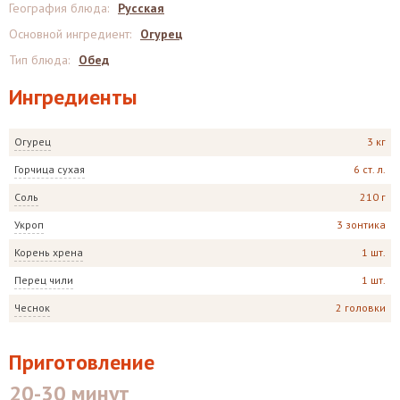
География блюда
:
Русская
Основной ингредиент
:
Огурец
Тип блюда
:
Обед
Ингредиенты
Огурец
3 кг
Горчица сухая
6 ст. л.
Соль
210 г
Укроп
3 зонтика
Корень хрена
1 шт.
Перец чили
1 шт.
Чеснок
2 головки
Приготовление
20-30 минут