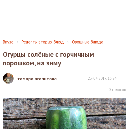
Впузо
Рецепты вторых блюд
Овощные блюда
Огурцы солёные с горчичным
порошком, на зиму
тамара агапитова
23-07-2017, 13:54
0
голосов